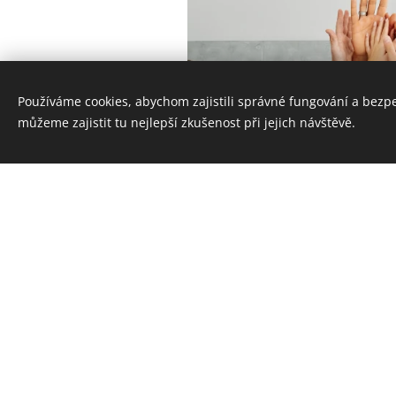
Používáme cookies, abychom zajistili správné fungování a bezp
můžeme zajistit tu nejlepší zkušenost při jejich návštěvě.
Hledám zam