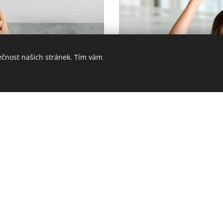
ečnost našich stránek. Tím vám
ěstnance
Hled