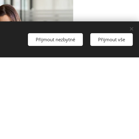
Přijmout nezbytné
Přijmout vše
ám práci